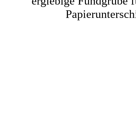
ergiebige Fundgrube f
Papieruntersch