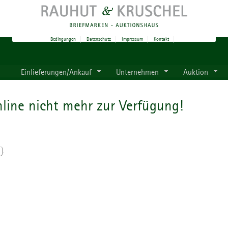
Bedingungen
|
Datenschutz
|
Impressum
|
Kontakt
|
Einlieferungen/Ankauf
Unternehmen
Auktion
line nicht mehr zur Verfügung!
.