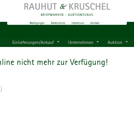
Bedingungen
|
Datenschutz
|
Impressum
|
Kontakt
|
Einlieferungen/Ankauf
Unternehmen
Auktion
line nicht mehr zur Verfügung!
.