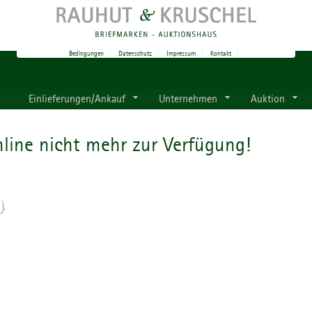
Bedingungen
|
Datenschutz
|
Impressum
|
Kontakt
|
Einlieferungen/Ankauf
Unternehmen
Auktion
line nicht mehr zur Verfügung!
.