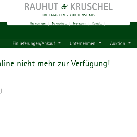
Bedingungen
|
Datenschutz
|
Impressum
|
Kontakt
|
Einlieferungen/Ankauf
Unternehmen
Auktion
line nicht mehr zur Verfügung!
.