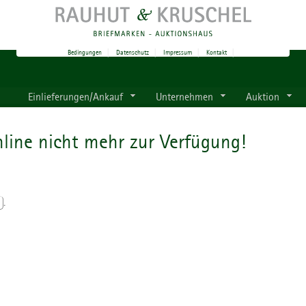
Bedingungen
|
Datenschutz
|
Impressum
|
Kontakt
|
Einlieferungen/Ankauf
Unternehmen
Auktion
line nicht mehr zur Verfügung!
.