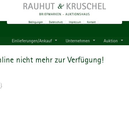
Bedingungen
|
Datenschutz
|
Impressum
|
Kontakt
|
Einlieferungen/Ankauf
Unternehmen
Auktion
line nicht mehr zur Verfügung!
.