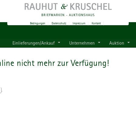
Bedingungen
|
Datenschutz
|
Impressum
|
Kontakt
|
Einlieferungen/Ankauf
Unternehmen
Auktion
line nicht mehr zur Verfügung!
.