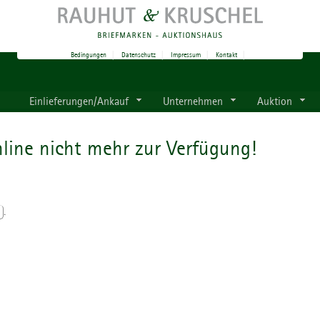
Bedingungen
|
Datenschutz
|
Impressum
|
Kontakt
|
Einlieferungen/Ankauf
Unternehmen
Auktion
line nicht mehr zur Verfügung!
.