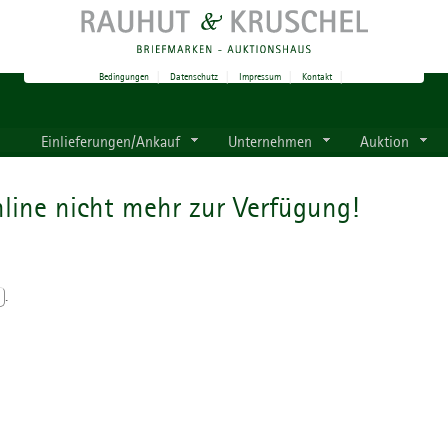
Bedingungen
|
Datenschutz
|
Impressum
|
Kontakt
|
Einlieferungen/Ankauf
Unternehmen
Auktion
line nicht mehr zur Verfügung!
.