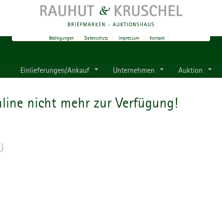
Bedingungen
|
Datenschutz
|
Impressum
|
Kontakt
|
Einlieferungen/Ankauf
Unternehmen
Auktion
line nicht mehr zur Verfügung!
.